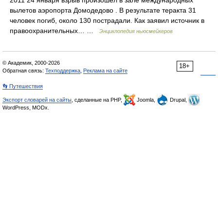
2011 24 января взрыв произошел в зале международных
вылетов аэропорта Домодедово . В результате теракта 31
человек погиб, около 130 пострадали. Как заявил источник в
правоохранительных… …
Энциклопедия ньюсмейкеров
© Академик, 2000-2026
18+
Обратная связь:
Техподдержка
,
Реклама на сайте
👣 Путешествия
Экспорт словарей на сайты
, сделанные на PHP,
Joomla,
Drupal,
WordPress, MODx.